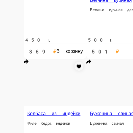
450 г.
500 г.
369 ₽
501 ₽
В корзину
Куриные кры
Куриные крылышк
Колбаса куриная
Колбаса куриная делаем по советскому рецепту