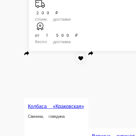
200 ₽
стоим. доставки
от
1 500 ₽
беспл. доставка
Колбаса «Краковская»
Свинина, говядина
Ветчина куриная
Ветчина куриная делаем по советск