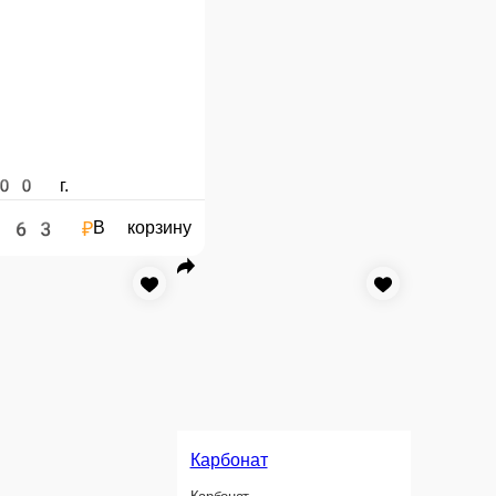
350 г.
395 ₽
В корзину
В корзину
ареная Любительская
ая со шпиком