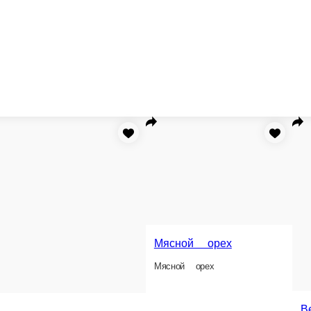
Мясной орех
Мясной орех
Ветчина свиная
Ветчина свиная делаем по советскому рецепту
ому рецепту