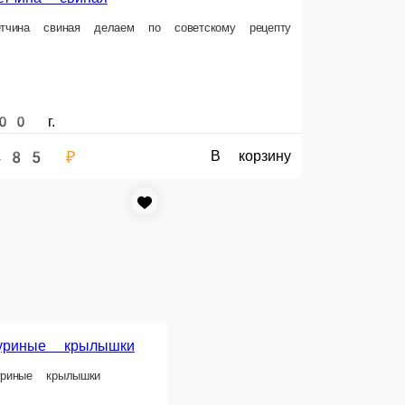
350 г.
400 г.
493 ₽
319 ₽
В корзину
В корзину
е копченые
Колбаса из свинины и говядины
ченые
Натуральная колбаса по советскому рецепту