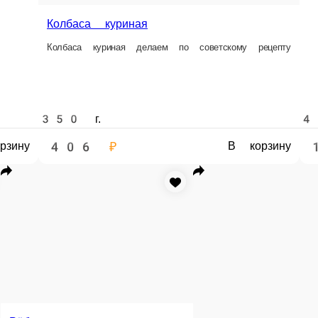
350 г.
500 г.
423 ₽
244 ₽
корзину
В корзину
Шея свиная
Шея свиная
Колбаса вареная Докторская
Колбаса в
Свинина, говядина
Колбаса варен
у
500 г.
500 г.
450 г.