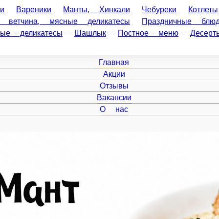
ареники
Манты, Хинкали
Чебуреки
Котлеты
Блинчики
есы
Праздничные блюда
Сырники
Для гриля и углей
С
ы
Фарш
Главная
Акции
Отзывы
Вакансии
О нас