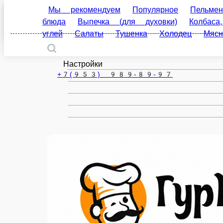
Мы рекомендуем
Популярное
Пельмени
В
Димитровград
(для духовки)
Колбаса, ветчина, мясные деликат
деликатесы
Шашлык
Постное меню
Десерт
ru
Настройки
+7(953) 989-89-97