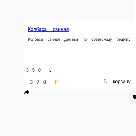
Информация об оплате
Картой
Оплата производится банковской картой курьеру при 
Сосиски вареные Молочные - заказа
Сосиски вареные Молочные — всегда в 
Главная