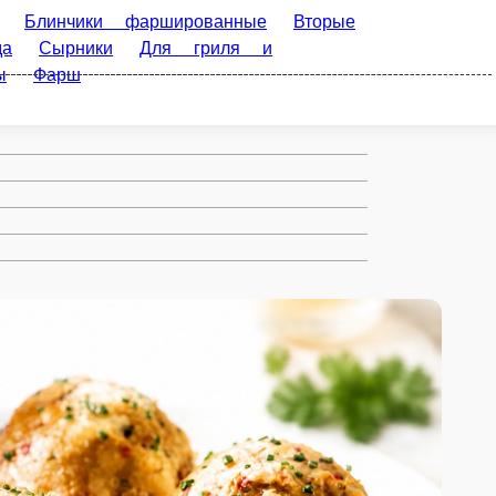
 фаршированные
Вторые блюда
Выпечка
алаты
Тушенка
Холодец
Мясные