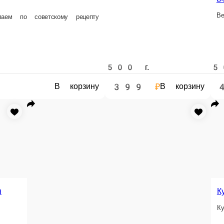
500 г.
500 г.
399 ₽
485 ₽
В корзину
В корзину
В корзину
лышки
и
Рёбрышки свины
Колбаса говяжья
Рёбрышки свиные коп
Колбаса говяжья делаем по советскому рецепту