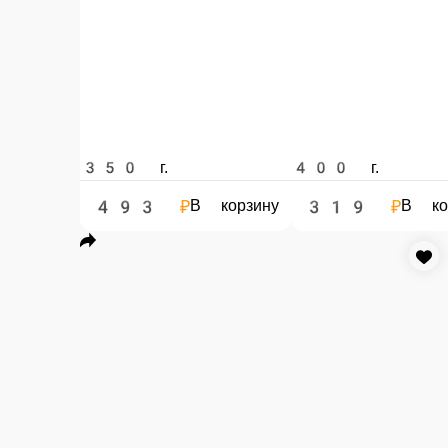
350 г.
400 г.
406 ₽
163 ₽
В корзину
В 
Карбонат
Карбонат
Колбаса свиная
Колбаса свиная делаем по советскому рецепт
400 г.
350 г.