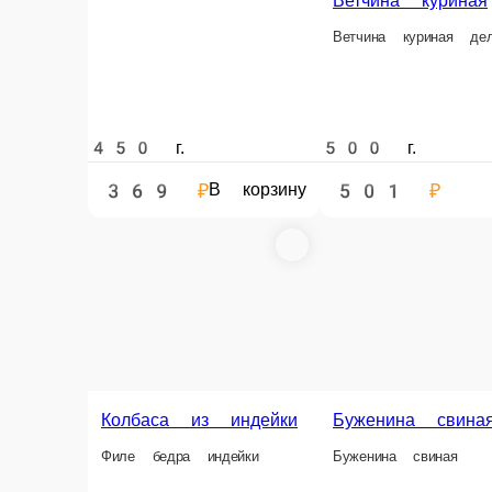
450 г.
500 г.
369 ₽
501 ₽
В корзину
Куриные кры
Куриные крылышк
Колбаса куриная
Колбаса куриная делаем по советскому рецепту