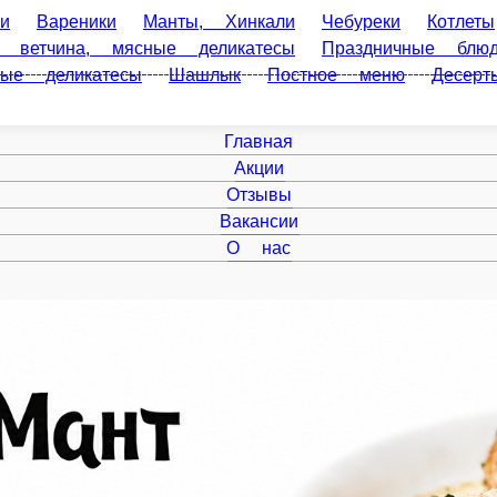
ареники
Манты, Хинкали
Чебуреки
Котлеты
Блинчики
есы
Праздничные блюда
Сырники
Для гриля и углей
С
ы
Фарш
Главная
Акции
Отзывы
Вакансии
О нас