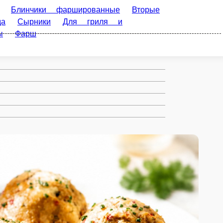
 фаршированные
Вторые блюда
Выпечка
алаты
Тушенка
Холодец
Мясные