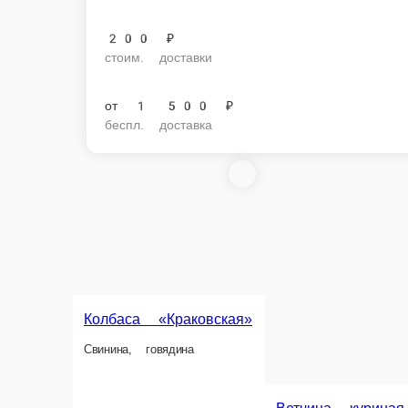
200 ₽
стоим. доставки
от
1 500 ₽
беспл. доставка
Колбаса «Краковская»
Свинина, говядина
Ветчина куриная
Ветчина куриная делаем по советск