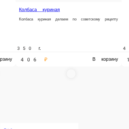
350 г.
500 г.
423 ₽
244 ₽
корзину
В корзину
Шея свиная
Шея свиная
Колбаса вареная Докторская
Колбаса в
Свинина, говядина
Колбаса варен
у
500 г.
500 г.
450 г.