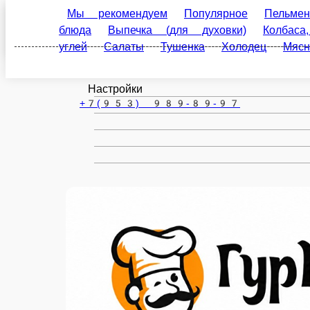
Мы рекомендуем
Популярное
Пельмени
В
Димитровград
(для духовки)
Колбаса, ветчина, мясные деликат
деликатесы
Шашлык
Постное меню
Десерт
ru
Настройки
+7(953) 989-89-97