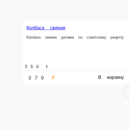
Информация об оплате
Картой
Оплата производится банковской картой курьеру при 
Колбаса и мясные деликатесы для в
Мясные деликатесы от «ГурМант» – дл
которые порадуют вас натуральным вк
приготовленные по традиционным реце
Это идеальное сочетание вкуса и трад