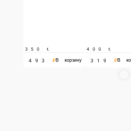
350 г.
400 г.
406 ₽
163 ₽
В корзину
В 
Карбонат
Карбонат
Колбаса свиная
Колбаса свиная делаем по советскому рецепт
400 г.
350 г.