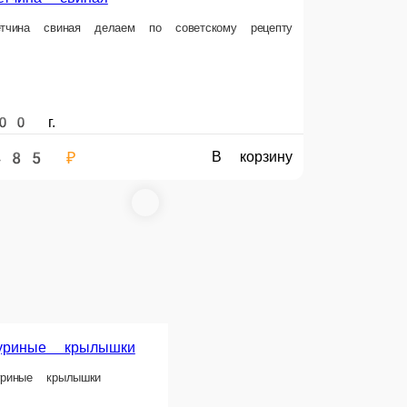
350 г.
400 г.
493 ₽
319 ₽
В корзину
В корзину
е копченые
Колбаса из свинины и говядины
ченые
Натуральная колбаса по советскому рецепту