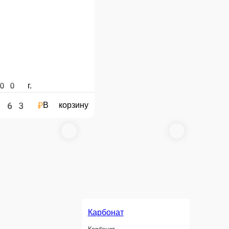
350 г.
395 ₽
В корзину
В корзину
ареная Любительская
ая со шпиком