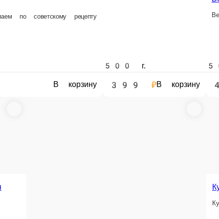
500 г.
500 г.
399 ₽
485 ₽
В корзину
В корзину
В корзину
лышки
и
Рёбрышки свины
Колбаса говяжья
Рёбрышки свиные коп
Колбаса говяжья делаем по советскому рецепту