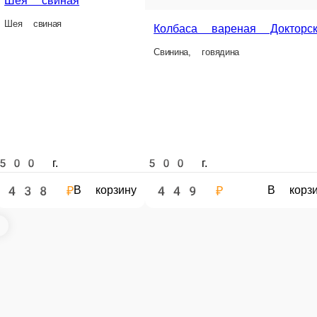
доставке заказа или при самовывозе из точки продаж.
ашего стола – купить в Димитровграде
я настоящих ценителей! Мы предлагаем домашнюю колбасу из сви
усом и качественными ингредиентами. В нашем ассортименте то
птам. Купите колбасу и ветчину с доставкой по Димитровграду 
иций, которое принесет удовольствие каждому. Бесплатная доста