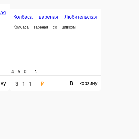
нины, варёную колбасу и ароматную ветчину,
лько лучшие мясные деликатесы,
и наслаждайтесь свежими мясными изделиями!
вка колбасных изделий и деликатесов в