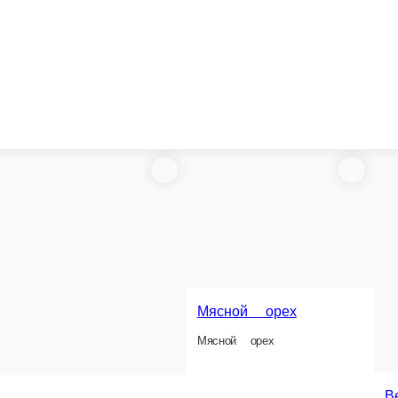
Мясной орех
Мясной орех
Ветчина свиная
Ветчина свиная делаем по советскому рецепту
ому рецепту