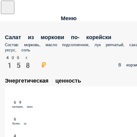
Меню
Салат из моркови по- корейски
Состав: морковь, масло подсолнечное, лук репчатый, саха
уксус, соль
400 г.
158 ₽
В корзи
Энергетическая ценность
69
калории, ккал.
6
белки, гр.
4