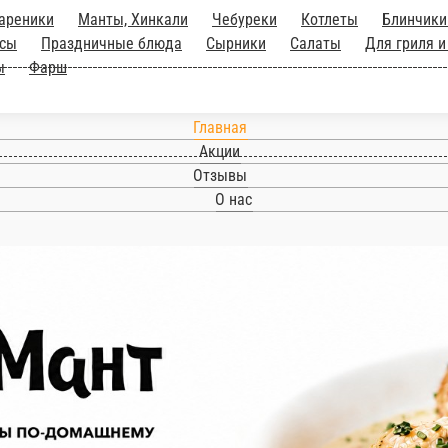
и
Вареники
Манты, Хинкали
Чебуреки
Котлеты
, ветчина, мясные деликатесы
Праздничные блю
атесы
Шашлык
Постное меню
Десерты
Фарш
Главная
Акции
Отзывы
О нас