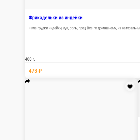
Вырезка из говядины
Способ приготовления: добавить соль, перец по 
500 г.