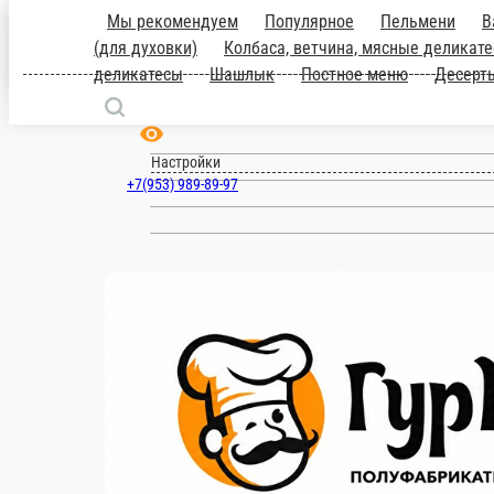
Мы рекомендуем
Популярное
Пельмен
блюда
Выпечка (для духовки)
Колбаса
Ульяновск
углей
Тушенка
Холодец
Мясные делик
ru
Настройки
+7(953) 989-89-97