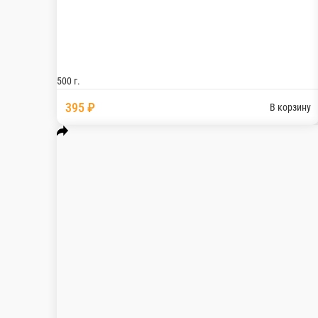
Шницель из
Шея свиная отб
500 г.
500 г.
455 ₽
395 ₽
В корзину