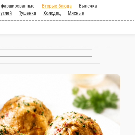
Блинчики фаршированные
Вторые
да
Сырники
Салаты
Для гриля и