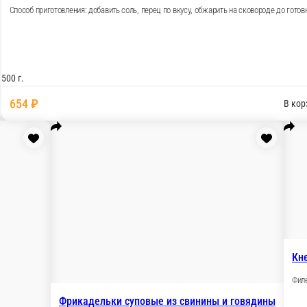
 свиной шеи
ивная, соль, перец, чеснок суш., яйцо, паниров. сухари
В корзину