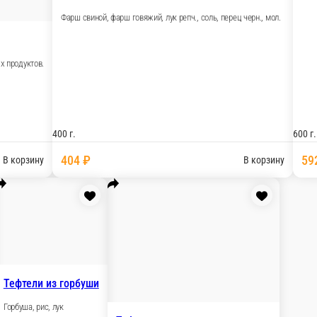
Фрикадельк
Филе горбуши,
вкусу, обжарить на сковороде до готовности
400 г.