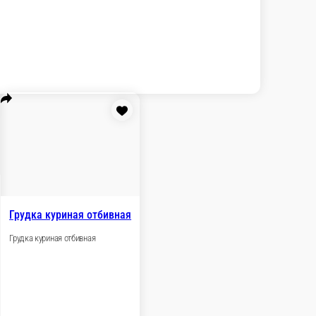
Индейка отбивная
Индейка отбивная
рки