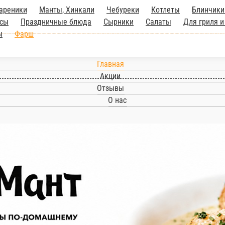
ареники
Манты, Хинкали
Чебуреки
Котлеты
Блинчики
есы
Праздничные блюда
Сырники
Салаты
Для гриля и
ы
Фарш
Главная
Акции
Отзывы
О нас