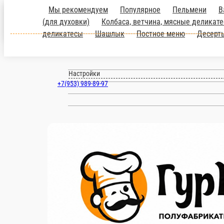
Мы рекомендуем
Популярное
Пельмени
В
(для духовки)
Колбаса, ветчина, мясные деликат
Ульяновск
деликатесы
Шашлык
Постное меню
Десерт
ru
Настройки
+7(953) 989-89-97