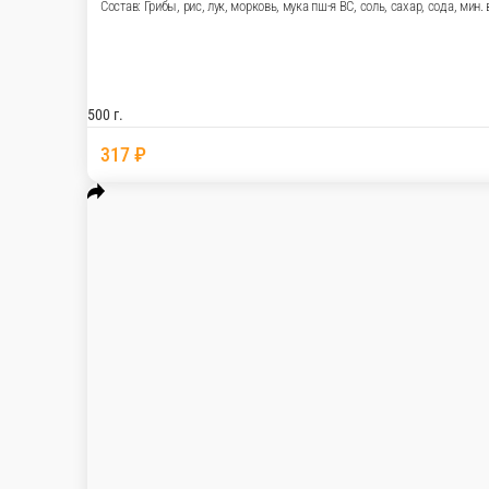
Блинчики грибы и рис постные
Состав: Грибы, рис, лук, морковь, мука пш-я В
заявленных, согласовывается с оператором при по
500 г.
317 ₽