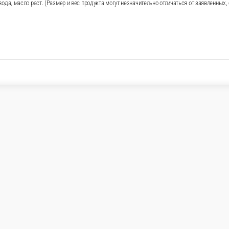
С, соль, сахар, сода, мин. вода, масло раст. (Размер и ве
дтверждении)