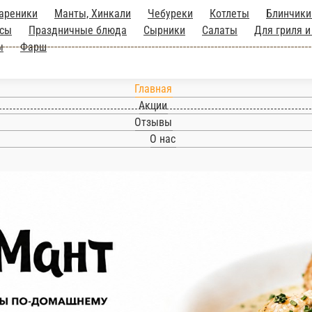
и
Вареники
Манты, Хинкали
Чебуреки
Котлеты
, ветчина, мясные деликатесы
Праздничные блю
атесы
Шашлык
Постное меню
Десерты
Фарш
Главная
Акции
Отзывы
О нас