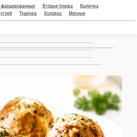
Блинчики фаршированные
Вторые
да
Сырники
Салаты
Для гриля и