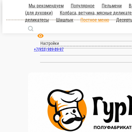
Мы рекомендуем
Популярное
Пельмен
блюда
Выпечка (для духовки)
Колбаса
Ульяновск
углей
Тушенка
Холодец
Мясные делик
ru
Настройки
+7(953) 989-89-97